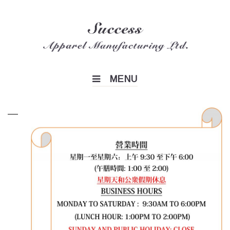
Skip
to
content
MENU
營
業
時
間