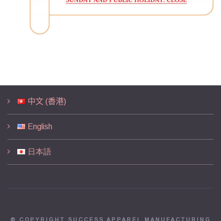
中文 (香港)
English
日本語
© COPYRIGHT SUCCESS APPAREL MANUFACTURING